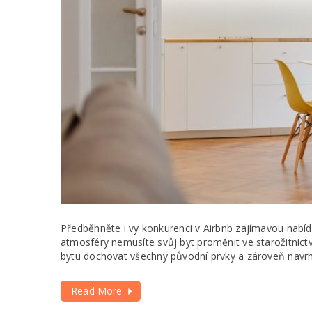
Předběhněte i vy konkurenci v Airbnb zajímavou nabídk
atmosféry nemusíte svůj byt proměnit ve starožitnict
bytu dochovat všechny původní prvky a zároveň navrhno
Read More