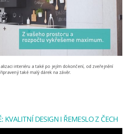
ealizaci interiéru a také po jejím dokončení, od zveřejnění
řipravený také malý dárek na závěr.
 KVALITNÍ DESIGN I ŘEMESLO Z ČECH