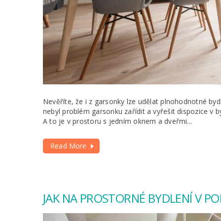
Nevěříte, že i z garsonky lze udělat plnohodnotné byd
nebyl problém garsonku zařídit a vyřešit dispozice v b
A to je v prostoru s jedním oknem a dveřmi...
Read More
JAK NA PROSTORNÉ BYDLENÍ V P