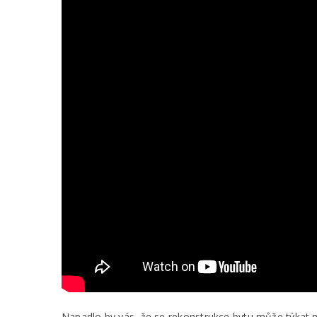
Napadlo by vás, že se rekonstrukce bytu může týkat n