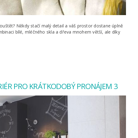
h pouštět? Někdy stačí malý detail a váš prostor dostane úplně
mbinaci bílé, mléčného skla a dřeva mnohem větší, ale díky
TERIÉR PRO KRÁTKODOBÝ PRONÁJEM 3