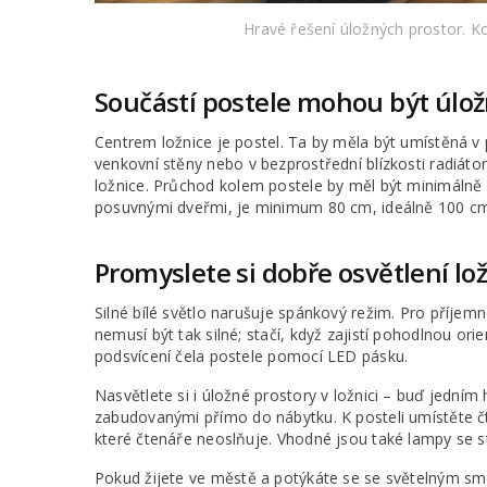
Hravé řešení úložných prostor. Ko
Součástí postele mohou být úložn
Centrem ložnice je postel. Ta by měla být umístěná v
venkovní stěny nebo v bezprostřední blízkosti radiátor
ložnice. Průchod kolem postele by měl být minimálně 6
posuvnými dveřmi, je minimum 80 cm, ideálně 100 cm 
Promyslete si dobře osvětlení lo
Silné bílé světlo narušuje spánkový režim. Pro příjem
nemusí být tak silné; stačí, když zajistí pohodlnou ori
podsvícení čela postele pomocí LED pásku.
Nasvětlete si i úložné prostory v ložnici – buď jedním
zabudovanými přímo do nábytku. K posteli umístěte čt
které čtenáře neoslňuje. Vhodné jsou také lampy se 
Pokud žijete ve městě a potýkáte se se světelným smo