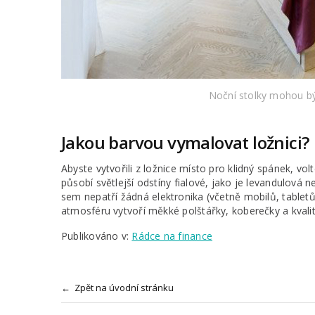
Noční stolky mohou bý
Jakou barvou vymalovat ložnici?
Abyste vytvořili z ložnice místo pro klidný spánek, vo
působí světlejší odstíny fialové, jako je levandulová n
sem nepatří žádná elektronika (včetně mobilů, tabletů
atmosféru vytvoří měkké polštářky, koberečky a kvalit
Publikováno v:
Rádce na finance
← Zpět na úvodní stránku