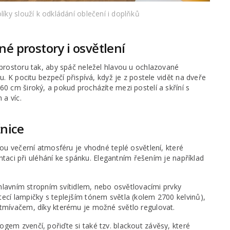
líky slouží k odkládání oblečení i doplňků
é prostory i osvětlení
 prostoru tak, aby spáč neležel hlavou u ochlazované
u. K pocitu bezpečí přispívá, když je z postele vidět na dveře
0 cm široký, a pokud procházíte mezi postelí a skříní s
a víc.
žnice
nou večerní atmosféru je vhodné teplé osvětlení, které
entaci při uléhání ke spánku. Elegantním řešením je například
 hlavním stropním svítidlem, nebo osvětlovacími prvky
ecí lampičky s teplejším tónem světla (kolem 2700 kelvinů),
stmívačem, díky kterému je možné světlo regulovat.
gem zvenčí, pořiďte si také tzv. blackout závěsy, které