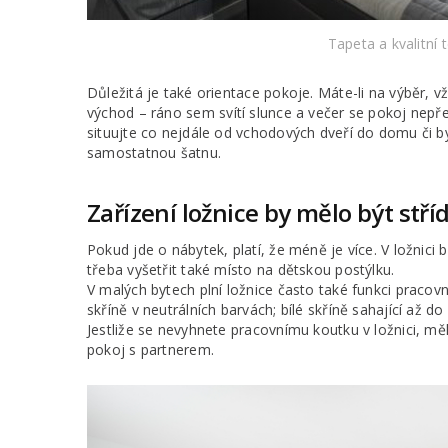
Tapeta a kvalitní 
Důležitá je také orientace pokoje. Máte-li na výběr, vžd
východ – ráno sem svítí slunce a večer se pokoj nepře
situujte co nejdále od vchodových dveří do domu či byt
samostatnou šatnu.
Zařízení ložnice by mělo být stř
Pokud jde o nábytek, platí, že méně je více. V ložnici 
třeba vyšetřit také místo na dětskou postýlku.
V malých bytech plní ložnice často také funkci praco
skříně v neutrálních barvách; bílé skříně sahající až d
Jestliže se nevyhnete pracovnímu koutku v ložnici, měl
pokoj s partnerem.