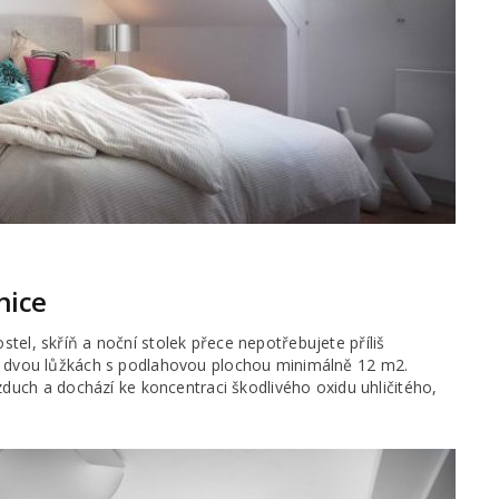
žnice
ostel, skříň a noční stolek přece nepotřebujete příliš
ci o dvou lůžkách s podlahovou plochou minimálně 12 m2.
uch a dochází ke koncentraci škodlivého oxidu uhličitého,