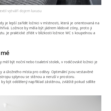
textil vytváří dojem luxusu
y je lepší zařídit ložnici v místnosti, která je orientovaná na
hřívá. Ložnice by měla být jádrem klidové zóny, proto ji
u. Je praktické zřídit v blízkosti ložnice WC s koupelnou a
ídmé
by měl být noční nebo toaletní stolek, v rodičovské ložnici je
vny a úložného místa pro oděvy. Optimální jsou vestavěné
o stropu splynou se stěnou a neruší v prostoru.
 by být oddělený například zástěnou, zvláště pokud sdílíte